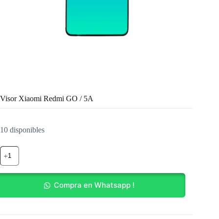
Visor Xiaomi Redmi GO / 5A
10 disponibles
Visor
Xiaomi
Redmi
GO
/
Compra en Whatsapp !
5A
cantidad