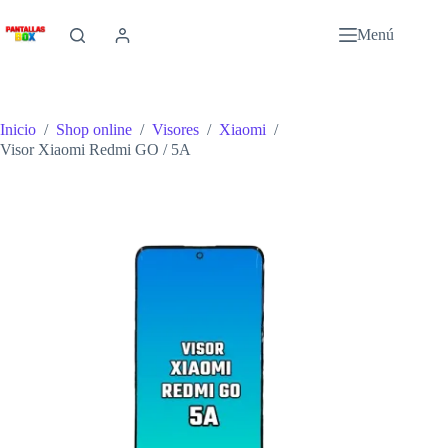
Saltar
al
Menú
contenido
Inicio
/
Shop online
/
Visores
/
Xiaomi
/
Visor Xiaomi Redmi GO / 5A