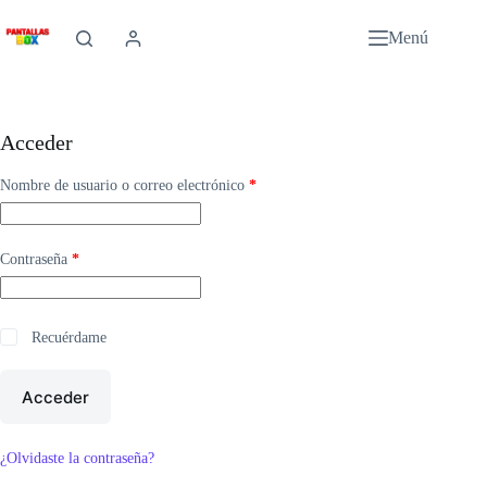
Saltar
al
Menú
contenido
Acceder
Obligatorio
Nombre de usuario o correo electrónico
*
Obligatorio
Contraseña
*
Recuérdame
Acceder
¿Olvidaste la contraseña?