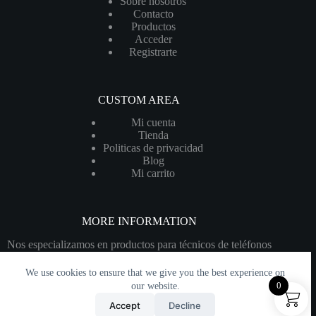
Sobre nosotros
Contacto
Productos
Acceder
Registrarte
CUSTOM AREA
Mi cuenta
Tienda
Politicas de privacidad
Blog
Mi carrito
MORE INFORMATION
Nos especializamos en productos para técnicos de teléfonos
celulares, ofrecemos una amplia variedad de productos entre
visores, pantallas y mucho mas
We use cookies to ensure that we give you the best experience on
0
our website.
Accept
Decline
Copyright © 2026 Creado por PANTALLAS BOX