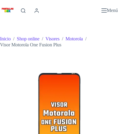
Saltar
al
Menú
contenido
Inicio
/
Shop online
/
Visores
/
Motorola
/
Visor Motorola One Fusion Plus