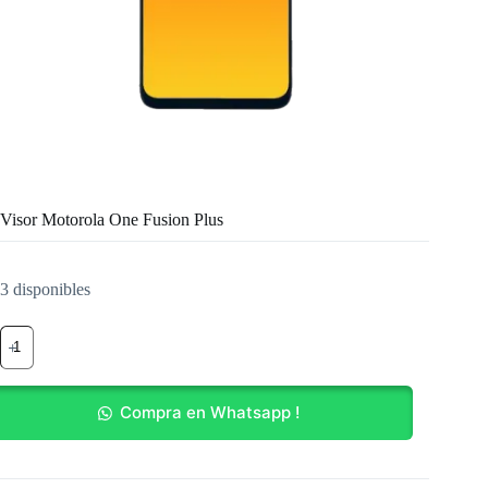
Visor Motorola One Fusion Plus
3 disponibles
Visor
Motorola
One
Fusion
Plus
Compra en Whatsapp !
cantidad