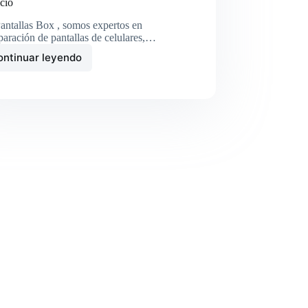
icio
antallas Box , somos expertos en
eparación de pantallas de celulares,…
ontinuar leyendo
Reparación
de
pantallas
de
celulares
en
Pantallas
Box
:
Calidad
y
confianza
en
cada
servicio