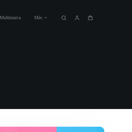
 Multimarca
Más
Carro
de
compra