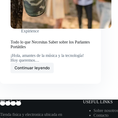
Expirience
Todo lo que Necesitas Saber sobre los Parlantes
Portátiles
¡Hola, amantes de la música y la tecnología!
Hoy queremos…
Continuar leyendo
Todo
lo
que
Necesitas
Saber
sobre
los
USEFUL LINKS
Parlantes
Portátiles
Sobre nosotro
Tienda fisica y electronica ubicada en
Contacto