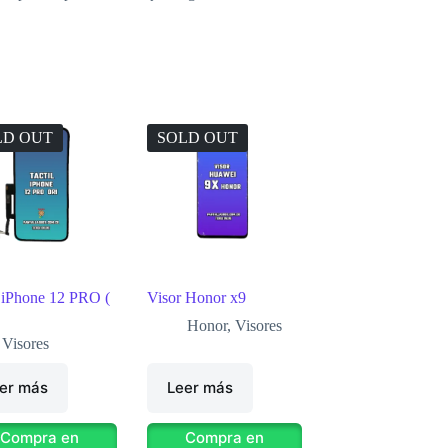
LD OUT
SOLD OUT
l iPhone 12 PRO (
Visor Honor x9
Honor
,
Visores
Visores
er más
Leer más
Compra en
Compra en