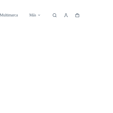
 Multimarca
Más
Carro
de
compra