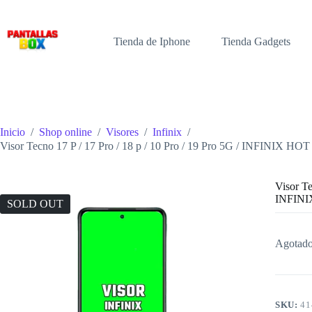
Saltar
al
contenido
Tienda de Iphone
Tienda Gadgets
Inicio
/
Shop online
/
Visores
/
Infinix
/
Visor Tecno 17 P / 17 Pro / 18 p / 10 Pro / 19 Pro 5G / INFINIX HOT
Visor Te
INFINI
SOLD OUT
Agotad
SKU:
41