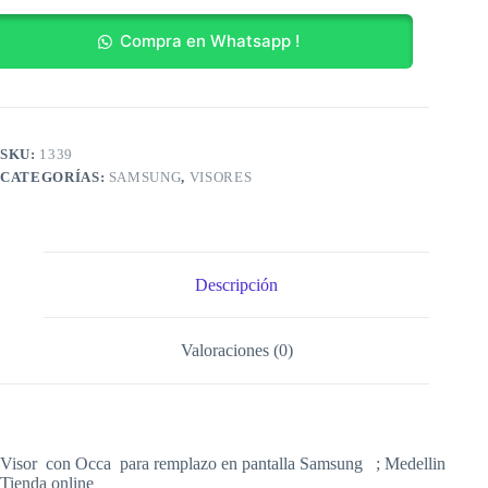
Fe
5G
Compra en Whatsapp !
cantidad
SKU:
1339
CATEGORÍAS:
SAMSUNG
,
VISORES
Descripción
Valoraciones (0)
Visor
con Occa para remplazo en pantalla Samsung ; Medellin
Tienda online