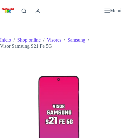
Saltar
al
Menú
contenido
Inicio
/
Shop online
/
Visores
/
Samsung
/
Visor Samsung S21 Fe 5G