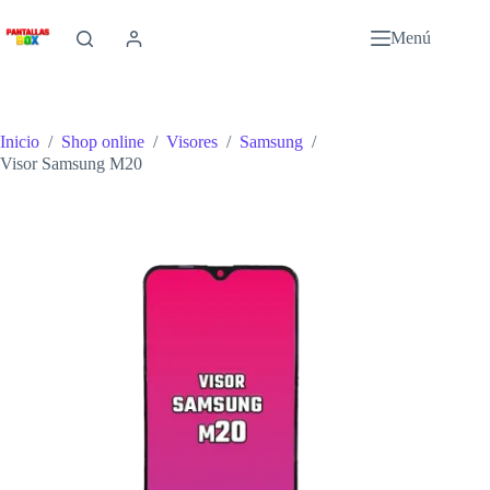
Saltar
al
Menú
contenido
Inicio
/
Shop online
/
Visores
/
Samsung
/
Visor Samsung M20