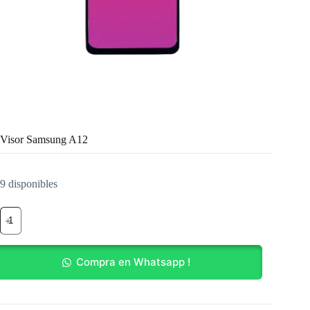
Visor Samsung A12
9 disponibles
Visor
Samsung
A12
cantidad
Compra en Whatsapp !