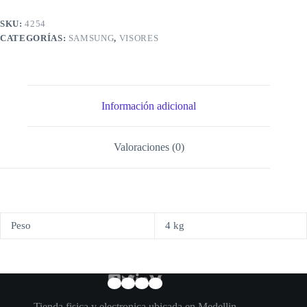
SKU:
4254
CATEGORÍAS:
SAMSUNG
,
VISORES
Información adicional
Valoraciones (0)
Peso
4 kg
Tienda fisica y electronica ubicada en Medellin