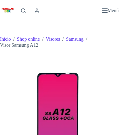
Saltar
al
Menú
contenido
Inicio
/
Shop online
/
Visores
/
Samsung
/
Visor Samsung A12