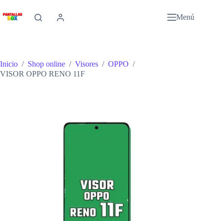
Saltar
al
Menú
contenido
Inicio
/
Shop online
/
Visores
/
OPPO
/
VISOR OPPO RENO 11F