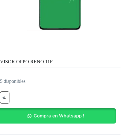
VISOR OPPO RENO 11F
5 disponibles
VISOR
OPPO
RENO
11F
cantidad
Compra en Whatsapp !