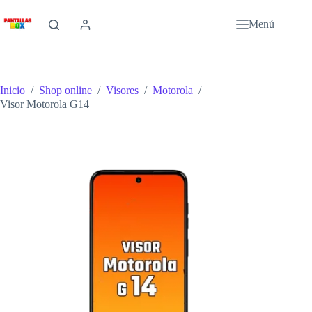
Saltar
al
Menú
contenido
Inicio
/
Shop online
/
Visores
/
Motorola
/
Visor Motorola G14