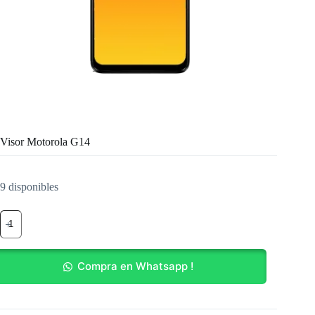
Visor Motorola G14
9 disponibles
Visor
Motorola
G14
cantidad
Compra en Whatsapp !