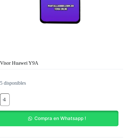
Visor Huawei Y9A
5 disponibles
Visor
Huawei
Y9A
cantidad
Compra en Whatsapp !