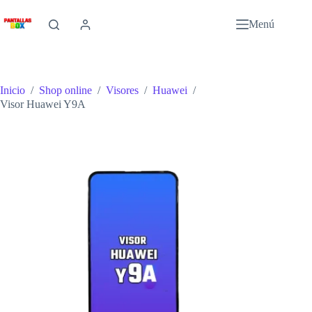
Saltar
al
Menú
contenido
Inicio
/
Shop online
/
Visores
/
Huawei
/
Visor Huawei Y9A