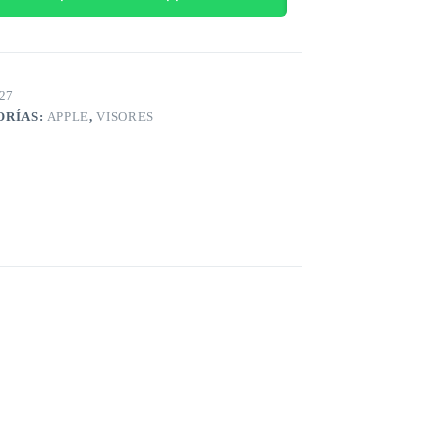
27
ORÍAS:
APPLE
,
VISORES