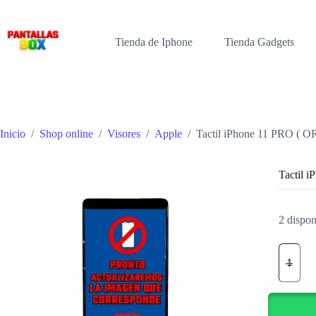
Saltar
al
contenido
Tienda de Iphone
Tienda Gadgets
Inicio
/
Shop online
/
Visores
/
Apple
/
Tactil iPhone 11 PRO ( OR
Tactil 
2 dispon
Tactil
iPhone
11
PRO
(
ORI