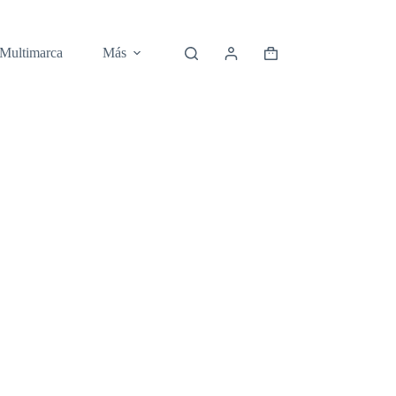
 Multimarca
Más
Carro
de
compra