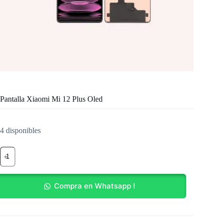
Pantalla Xiaomi Mi 12 Plus Oled
4 disponibles
Pantalla
Xiaomi
Mi
12
Plus
Compra en Whatsapp !
Oled
cantidad