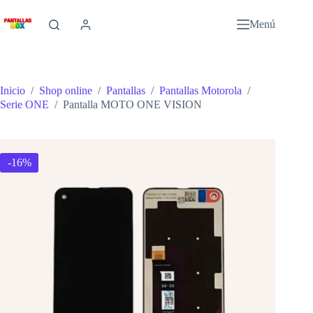
Saltar
al
Menú
contenido
Inicio
/
Shop online
/
Pantallas
/
Pantallas Motorola
/
Serie ONE
/
Pantalla MOTO ONE VISION
-16%