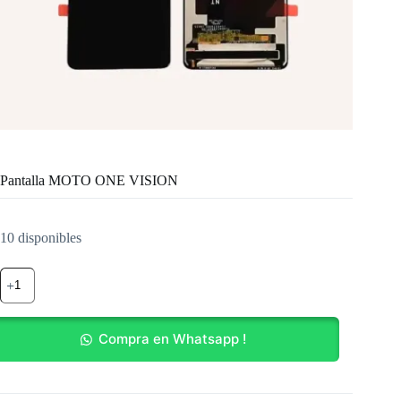
Pantalla MOTO ONE VISION
10 disponibles
Pantalla
MOTO
ONE
VISION
cantidad
Compra en Whatsapp !