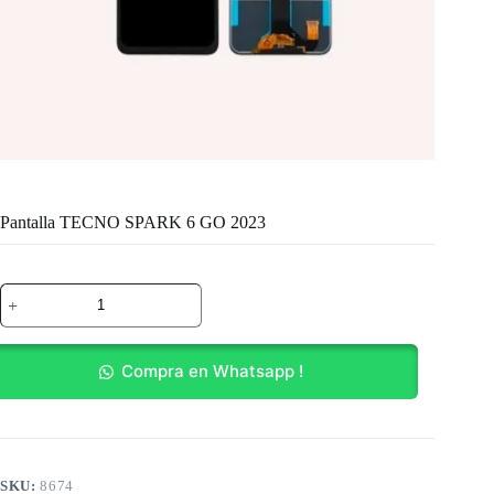
Pantalla TECNO SPARK 6 GO 2023
Pantalla
TECNO
SPARK
6
GO
Compra en Whatsapp !
2023
cantidad
SKU:
8674