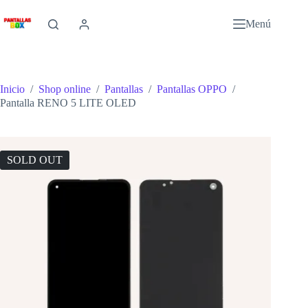
Saltar
al
Menú
contenido
Inicio
/
Shop online
/
Pantallas
/
Pantallas OPPO
/
Pantalla RENO 5 LITE OLED
SOLD OUT