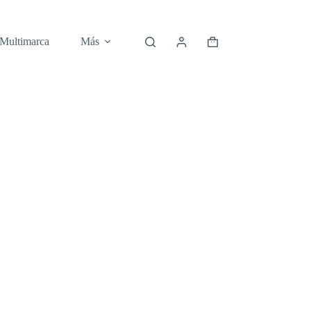
 Multimarca
Más
Carro
de
compra