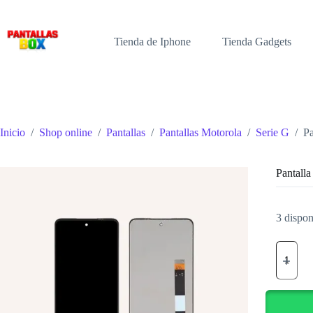
Saltar
al
contenido
Tienda de Iphone
Tienda Gadgets
Inicio
/
Shop online
/
Pantallas
/
Pantallas Motorola
/
Serie G
/
P
Pantal
3 dispon
Pantalla
MOTOR
G200
cantidad