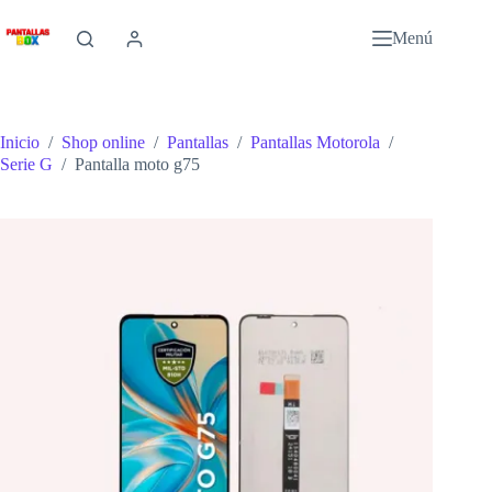
Saltar
al
Menú
contenido
Inicio
/
Shop online
/
Pantallas
/
Pantallas Motorola
/
Serie G
/
Pantalla moto g75