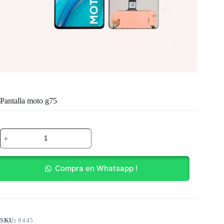
Pantalla moto g75
Pantalla
moto
g75
cantidad
Compra en Whatsapp !
SKU:
8445