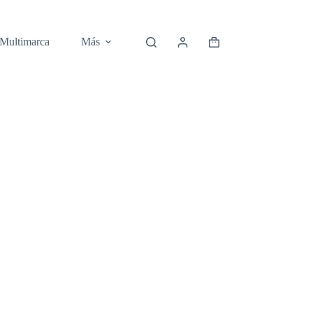
 Multimarca
Más
Carro
de
compra