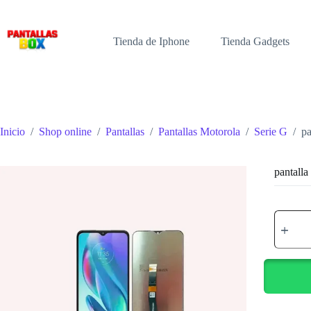
Saltar
al
contenido
Tienda de Iphone
Tienda Gadgets
Inicio
/
Shop online
/
Pantallas
/
Pantallas Motorola
/
Serie G
/
pa
pantall
pantalla
moto
g50
5g
cantidad