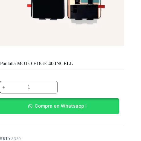
Pantalla MOTO EDGE 40 INCELL
Pantalla
MOTO
EDGE
40
INCELL
Compra en Whatsapp !
cantidad
SKU:
8330