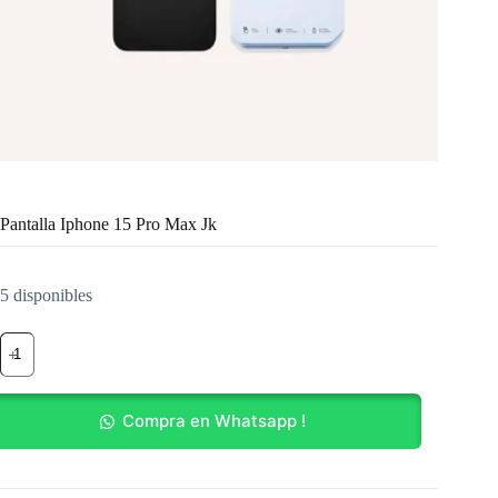
Pantalla Iphone 15 Pro Max Jk
5 disponibles
Pantalla
Iphone
15
Pro
Max
Compra en Whatsapp !
Jk
cantidad