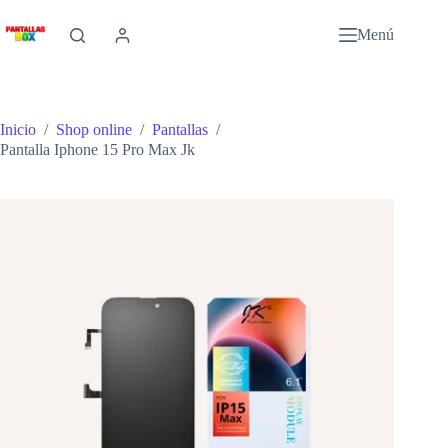
Saltar
al
Menú
contenido
Inicio
/
Shop online
/
Pantallas
/
Pantalla Iphone 15 Pro Max Jk