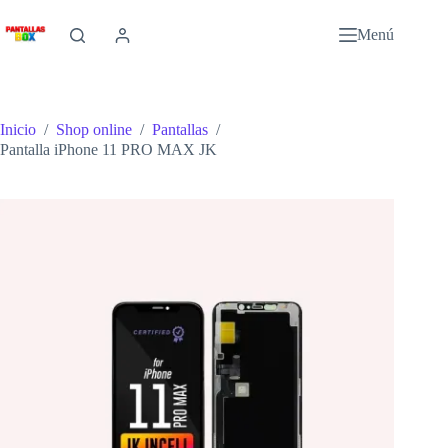
Saltar
al
Menú
contenido
Inicio
/
Shop online
/
Pantallas
/
Pantalla iPhone 11 PRO MAX JK