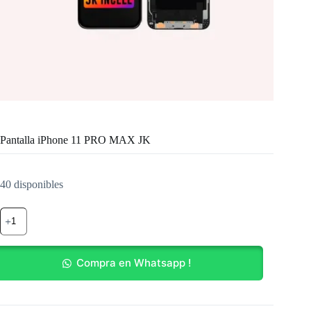
Pantalla iPhone 11 PRO MAX JK
40 disponibles
Pantalla
iPhone
11
PRO
MAX
Compra en Whatsapp !
JK
cantidad