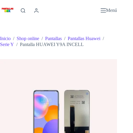
Saltar
al
Menú
contenido
Inicio
/
Shop online
/
Pantallas
/
Pantallas Huawei
/
Serie Y
/
Pantalla HUAWEI Y9A INCELL