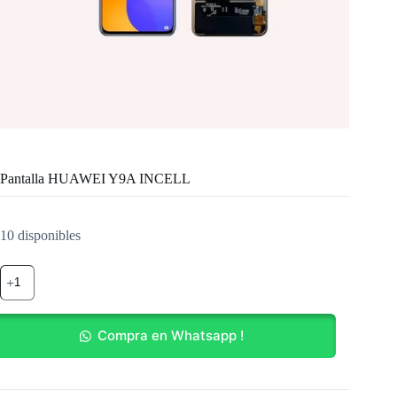
Pantalla HUAWEI Y9A INCELL
10 disponibles
Pantalla
HUAWEI
Y9A
INCELL
cantidad
Compra en Whatsapp !