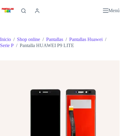
Saltar
al
Menú
contenido
Inicio
/
Shop online
/
Pantallas
/
Pantallas Huawei
/
Serie P
/
Pantalla HUAWEI P9 LITE