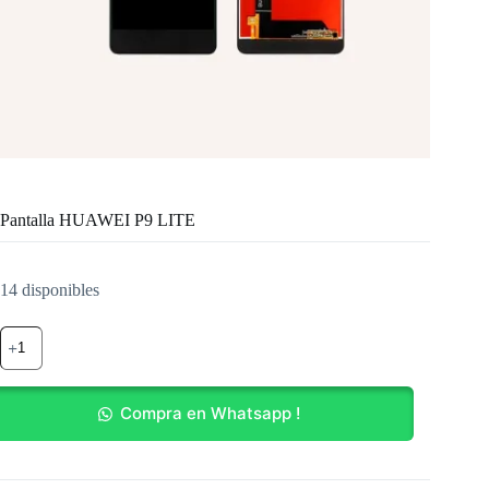
Pantalla HUAWEI P9 LITE
14 disponibles
Pantalla
HUAWEI
P9
LITE
cantidad
Compra en Whatsapp !