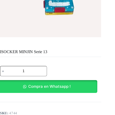
ISOCKER MINJIN Serie 13
ISOCKER
MINJIN
Serie
13
cantidad
Compra en Whatsapp !
SKU:
4744