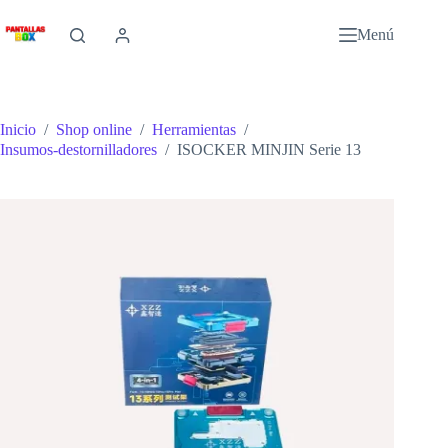
Saltar
al
Menú
contenido
Inicio
/
Shop online
/
Herramientas
/
Insumos-destornilladores
/
ISOCKER MINJIN Serie 13