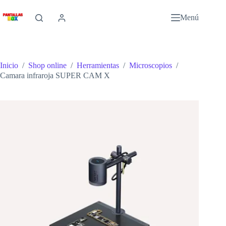
Saltar
al
Menú
contenido
Inicio
/
Shop online
/
Herramientas
/
Microscopios
/
Camara infraroja SUPER CAM X