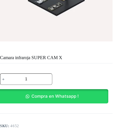
Camara infraroja SUPER CAM X
Camara
infraroja
SUPER
CAM
X
Compra en Whatsapp !
cantidad
SKU:
4652