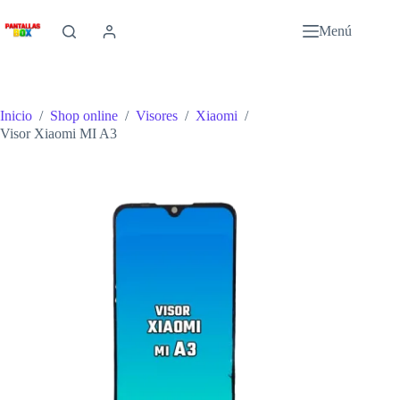
Saltar
al
Menú
contenido
Inicio
/
Shop online
/
Visores
/
Xiaomi
/
Visor Xiaomi MI A3