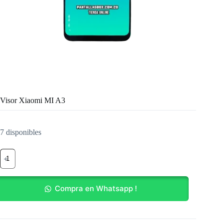
Visor Xiaomi MI A3
7 disponibles
Visor
Xiaomi
MI
A3
cantidad
Compra en Whatsapp !