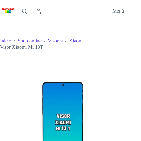
Saltar
al
Menú
contenido
Inicio
/
Shop online
/
Visores
/
Xiaomi
/
Visor Xiaomi Mi 13T