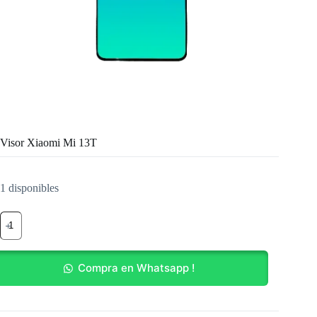
Visor Xiaomi Mi 13T
1 disponibles
Visor
Xiaomi
Mi
13T
cantidad
Compra en Whatsapp !