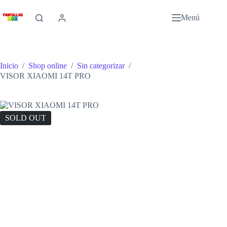
Saltar
al
Menú
contenido
Inicio
/
Shop online
/
Sin categorizar
/
VISOR XIAOMI 14T PRO
SOLD OUT