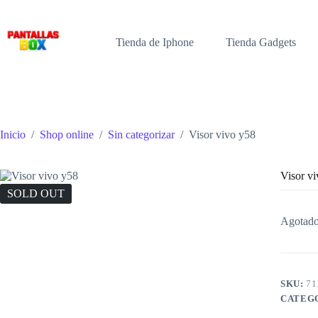
Saltar
al
contenido
Tienda de Iphone
Tienda Gadgets
Inicio
/
Shop online
/
Sin categorizar
/
Visor vivo y58
Visor v
SOLD OUT
Agotad
SKU:
71
CATEG