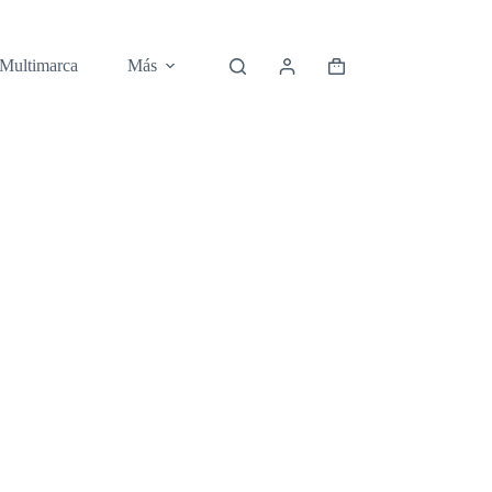
 Multimarca
Más
Carro
de
compra