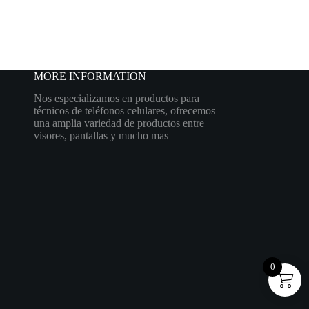
MORE INFORMATION
Nos especializamos en productos para
técnicos de teléfonos celulares, ofrecemos
una amplia variedad de productos entre
visores, pantallas y mucho mas
0