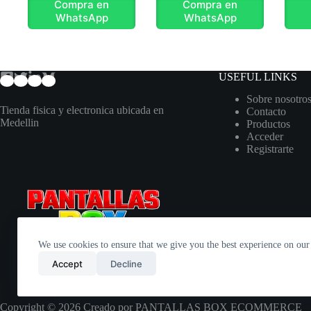
Compra en
Compra en
WhatsApp
WhatsApp
USEFUL LINKS
Sobre nosotro
Tienda fisica y electronica ubicada en
Contacto
Medellin
Productos
Acceder
Registrarte
We use cookies to ensure that we give you the best experience on our
Accept
Decline
Copyright © 2026 Creado por PANTALLAS BOX ECOMMERCE