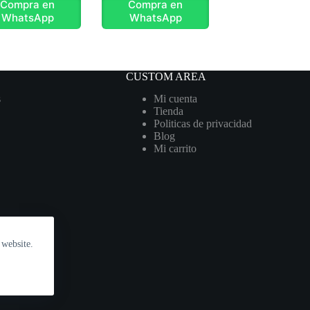
Compra en
Compra en
WhatsApp
WhatsApp
CUSTOM AREA
s
Mi cuenta
Tienda
Politicas de privacidad
Blog
Mi carrito
 website.