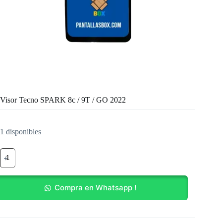
Visor Tecno SPARK 8c / 9T / GO 2022
1 disponibles
Visor
Tecno
SPARK
8c
/
Compra en Whatsapp !
9T
/
GO
2022