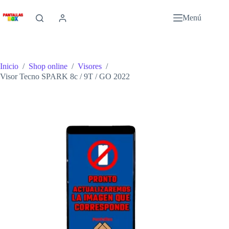
Saltar
al
Menú
contenido
Inicio
/
Shop online
/
Visores
/
Visor Tecno SPARK 8c / 9T / GO 2022