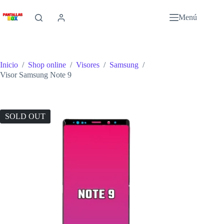
Saltar
al
Menú
contenido
Inicio
/
Shop online
/
Visores
/
Samsung
/
Visor Samsung Note 9
SOLD OUT