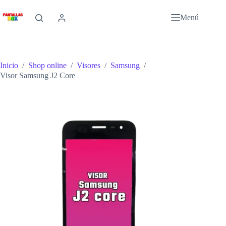
Saltar
al
Menú
contenido
Inicio
/
Shop online
/
Visores
/
Samsung
/
Visor Samsung J2 Core