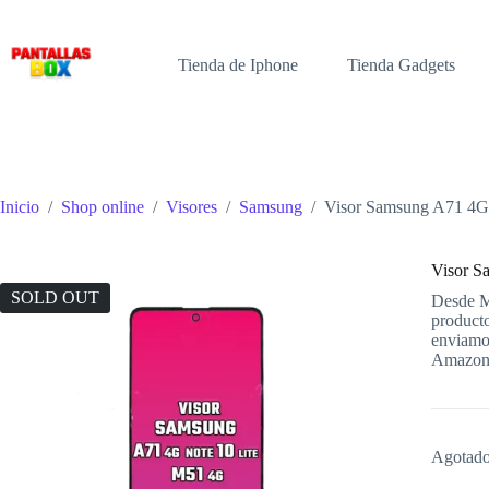
Saltar
al
contenido
Tienda de Iphone
Tienda Gadgets
Inicio
/
Shop online
/
Visores
/
Samsung
/
Visor Samsung A71 4G 
Visor S
SOLD OUT
Desde Me
producto
enviamos
Amazo
Agotad