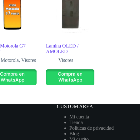
 Motorola G7
Lamina OLED /
r
AMOLED
Motorola
,
Visores
Visores
Compra en
Compra en
WhatsApp
WhatsApp
CUSTOM AREA
s
Mi cuenta
Tienda
Politicas de privacidad
Blog
Mi carrito