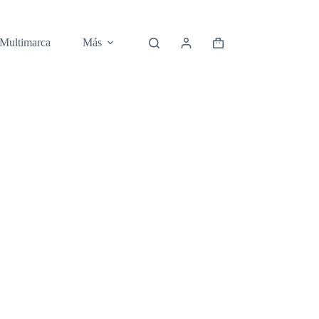
 Multimarca
Más
Carro
de
compra