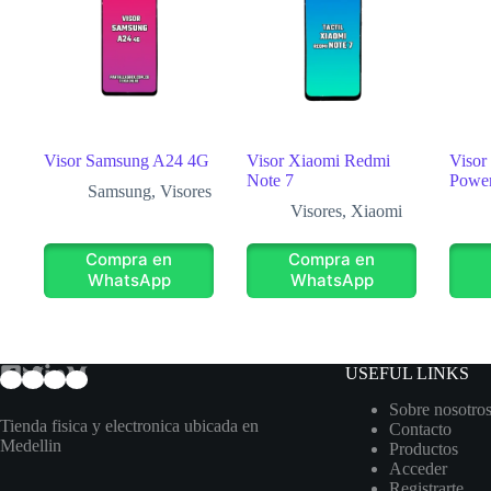
Visor Samsung A24 4G
Visor Xiaomi Redmi
Visor
Note 7
Powe
Samsung
,
Visores
Visores
,
Xiaomi
Compra en
Compra en
WhatsApp
WhatsApp
USEFUL LINKS
Sobre nosotro
Tienda fisica y electronica ubicada en
Contacto
Medellin
Productos
Acceder
Registrarte