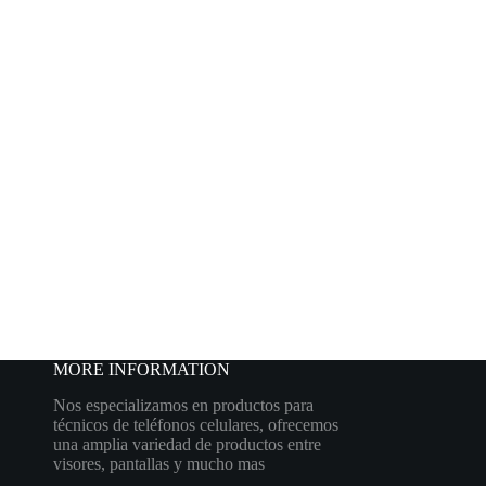
MORE INFORMATION
Nos especializamos en productos para
técnicos de teléfonos celulares, ofrecemos
una amplia variedad de productos entre
visores, pantallas y mucho mas