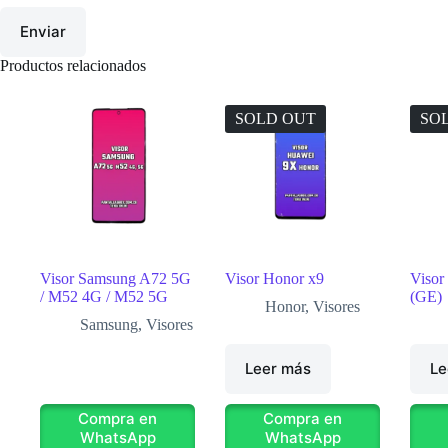
Enviar
Productos relacionados
SOLD OUT
SO
Visor Samsung A72 5G
Visor Honor x9
Visor
/ M52 4G / M52 5G
(GE)
Honor
,
Visores
Samsung
,
Visores
Leer más
Le
Compra en
Compra en
WhatsApp
WhatsApp