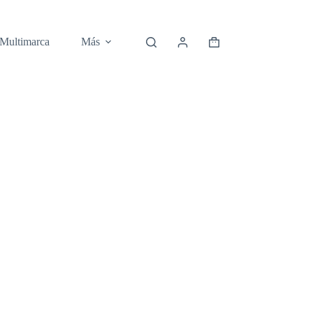
 Multimarca
Más
Carro
de
compra