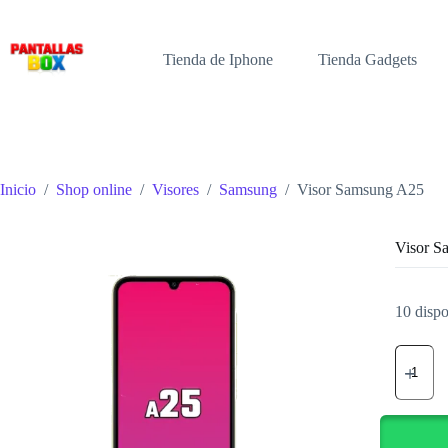
Saltar
al
contenido
Tienda de Iphone
Tienda Gadgets
Inicio
/
Shop online
/
Visores
/
Samsung
/
Visor Samsung A25
Visor S
10 dispo
Visor
Samsun
A25
cantidad