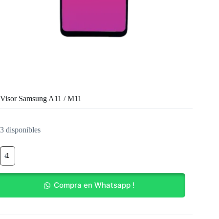
Visor Samsung A11 / M11
3 disponibles
Visor
Samsung
A11
/
M11
Compra en Whatsapp !
cantidad