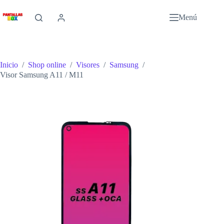
Saltar
al
Menú
contenido
Inicio
/
Shop online
/
Visores
/
Samsung
/
Visor Samsung A11 / M11