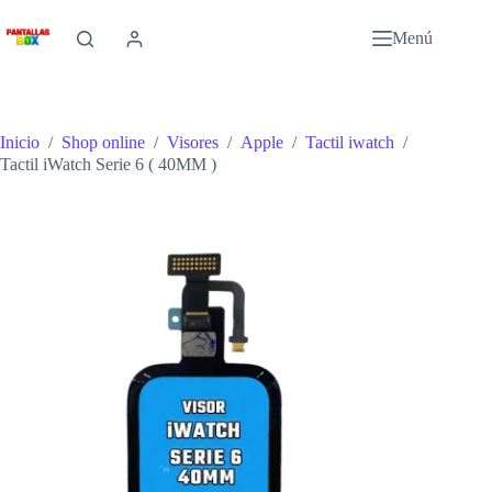
Saltar
al
Menú
contenido
Inicio
/
Shop online
/
Visores
/
Apple
/
Tactil iwatch
/
Tactil iWatch Serie 6 ( 40MM )