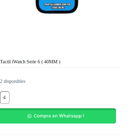
Tactil iWatch Serie 6 ( 40MM )
2 disponibles
Tactil
iWatch
Serie
6
(
Compra en Whatsapp !
40MM
)
cantidad