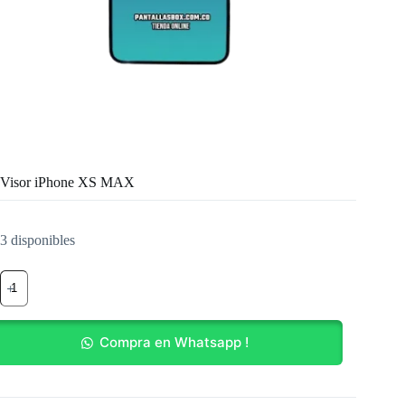
Visor iPhone XS MAX
3 disponibles
Visor
iPhone
XS
MAX
cantidad
Compra en Whatsapp !