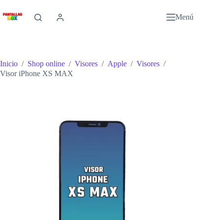
Saltar
al
Menú
contenido
Inicio
/
Shop online
/
Visores
/
Apple
/
Visores
/
Visor iPhone XS MAX