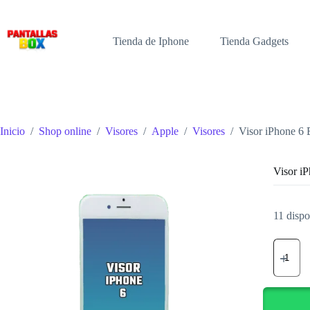
Saltar
al
contenido
Tienda de Iphone
Tienda Gadgets
Inicio
/
Shop online
/
Visores
/
Apple
/
Visores
/
Visor iPhone 6 
Visor i
11 dispo
Visor
iPhone
6
Blanco
cantidad