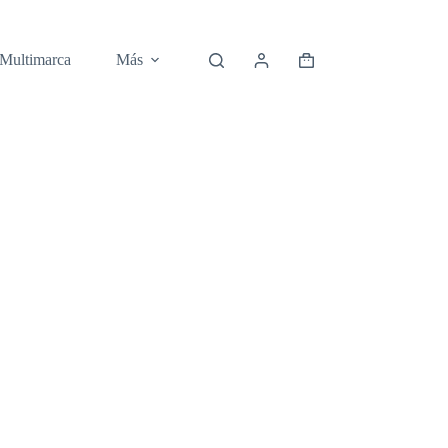
 Multimarca
Más
Carro
de
compra