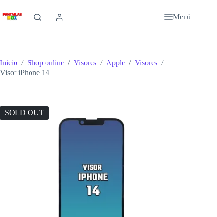
Saltar
al
Menú
contenido
Inicio
/
Shop online
/
Visores
/
Apple
/
Visores
/
Visor iPhone 14
SOLD OUT