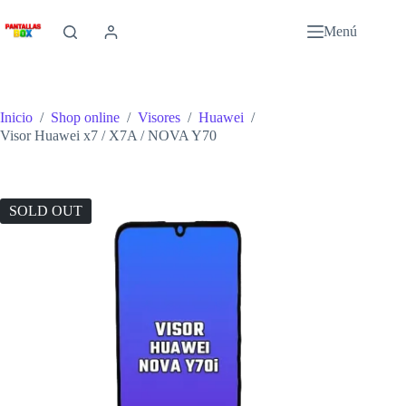
Saltar
al
Menú
contenido
Inicio
/
Shop online
/
Visores
/
Huawei
/
Visor Huawei x7 / X7A / NOVA Y70
SOLD OUT