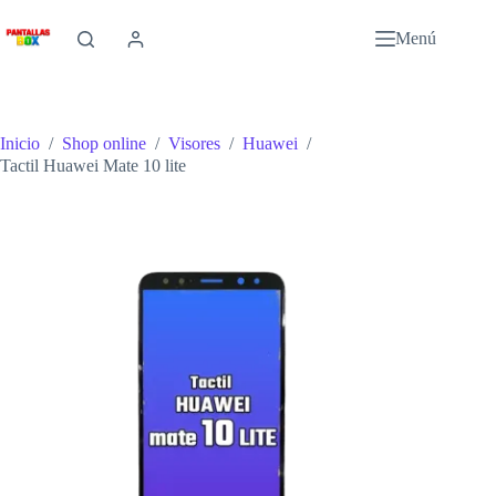
Saltar
al
Menú
contenido
Inicio
/
Shop online
/
Visores
/
Huawei
/
Tactil Huawei Mate 10 lite