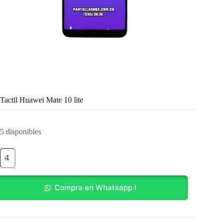
Tactil Huawei Mate 10 lite
5 disponibles
Tactil
Huawei
Mate
10
lite
Compra en Whatsapp !
cantidad