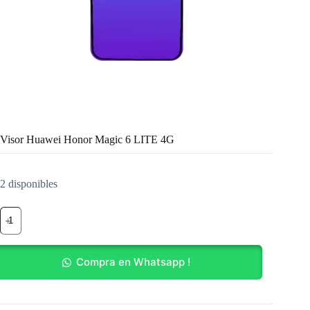
Visor Huawei Honor Magic 6 LITE 4G
2 disponibles
Visor
Huawei
Honor
Magic
6
Compra en Whatsapp !
LITE
4G
cantidad