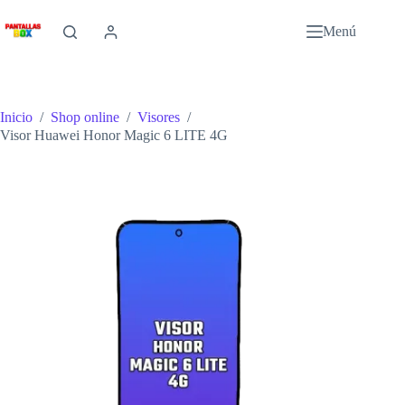
Saltar
al
Menú
contenido
Inicio
/
Shop online
/
Visores
/
Visor Huawei Honor Magic 6 LITE 4G