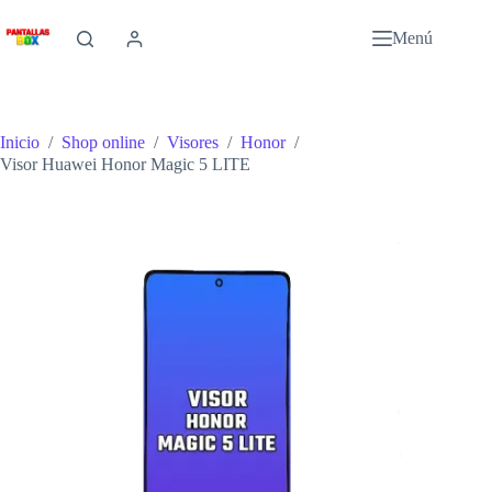
Saltar
al
Menú
contenido
Inicio
/
Shop online
/
Visores
/
Honor
/
Visor Huawei Honor Magic 5 LITE