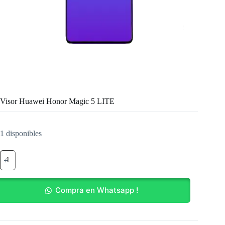
Visor Huawei Honor Magic 5 LITE
1 disponibles
Visor
Huawei
Honor
Magic
5
Compra en Whatsapp !
LITE
cantidad