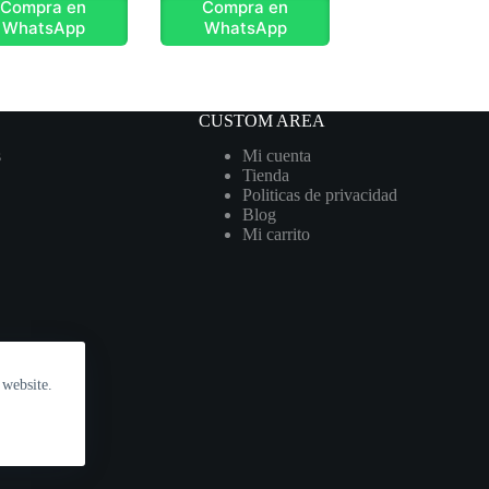
Compra en
Compra en
WhatsApp
WhatsApp
CUSTOM AREA
s
Mi cuenta
Tienda
Politicas de privacidad
Blog
Mi carrito
 website.