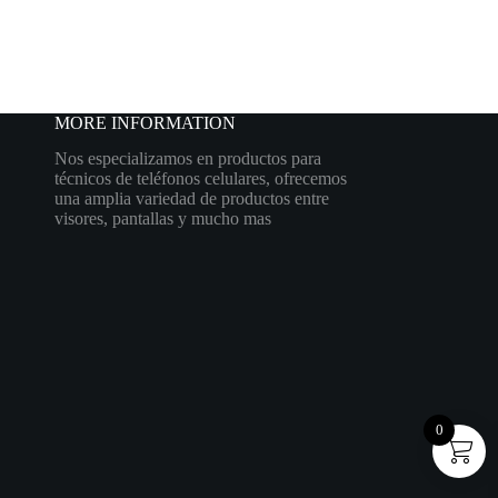
MORE INFORMATION
Nos especializamos en productos para
técnicos de teléfonos celulares, ofrecemos
una amplia variedad de productos entre
visores, pantallas y mucho mas
0