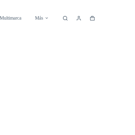
 Multimarca
Más
Carro
de
compra