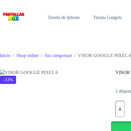
Saltar
al
contenido
Tienda de Iphone
Tienda Gadgets
Inicio
/
Shop online
/
Sin categorizar
/
VISOR GOOGLE PIXEL 6
VISOR
-33%
1 dispon
VISOR
GOOGL
PIXEL
6
cantidad