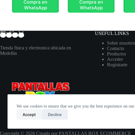
Compra en
Compra en
WhatsApp
WhatsApp
USEFUL LINKS
Sobre nosotro
Tienda fisica y electronica ubicada en
Contacto
Medellin
Productos
Acceder
Registrarte
We use cookies to ensure that we give you the best experience on our
Accept
Decline
Copyright © 2026 Creado por PANTALLAS BOX ECOMMERCE