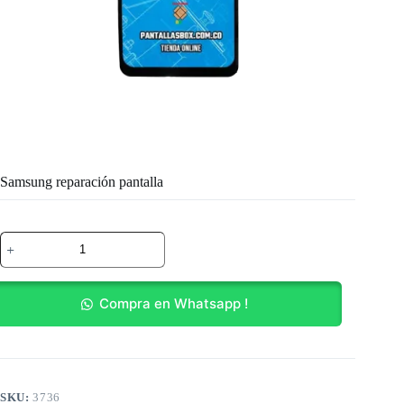
Samsung reparación pantalla
Samsung
reparación
pantalla
cantidad
Compra en Whatsapp !
SKU:
3736