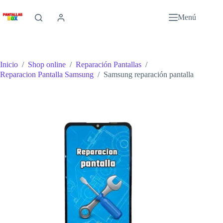
Saltar
al
Menú
contenido
Inicio
/
Shop online
/
Reparación Pantallas
/
Reparacion Pantalla Samsung
/
Samsung reparación pantalla