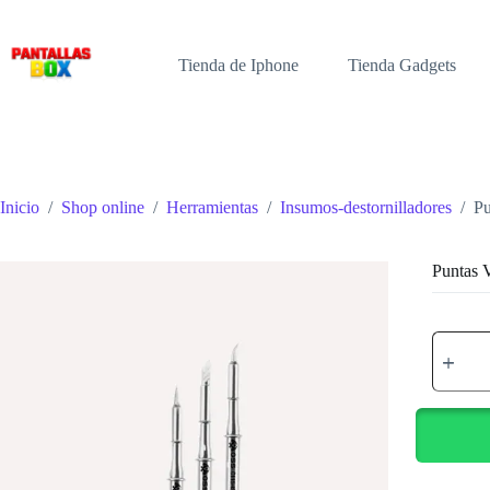
Saltar
al
contenido
Tienda de Iphone
Tienda Gadgets
Inicio
/
Shop online
/
Herramientas
/
Insumos-destornilladores
/
P
Puntas
Puntas
VALTIK
cantidad