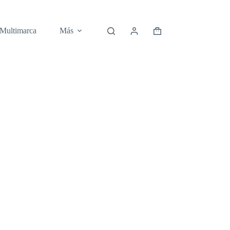
 Multimarca
Más
Carro
de
compra