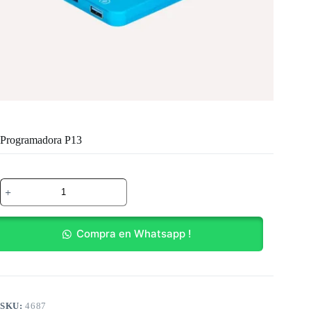
Programadora P13
Programadora
P13
cantidad
Compra en Whatsapp !
SKU:
4687