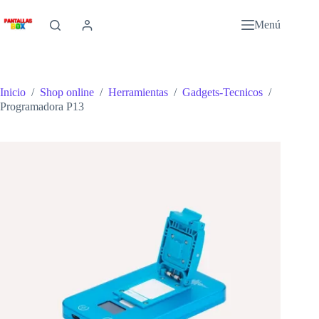
Saltar
al
Menú
contenido
Inicio
/
Shop online
/
Herramientas
/
Gadgets-Tecnicos
/
Programadora P13