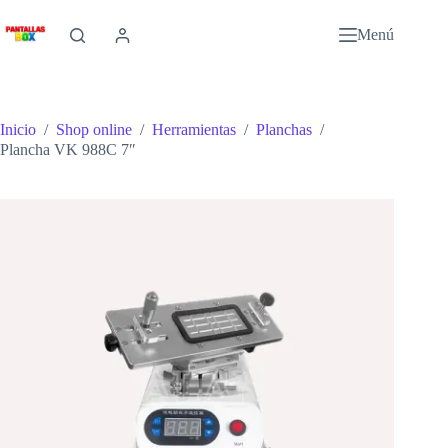
Saltar
al
Menú
contenido
Inicio
/
Shop online
/
Herramientas
/
Planchas
/
Plancha VK 988C 7″