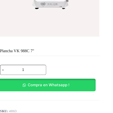
Plancha VK 988C 7″
Plancha
VK
988C
7"
cantidad
Compra en Whatsapp !
SKU:
4863