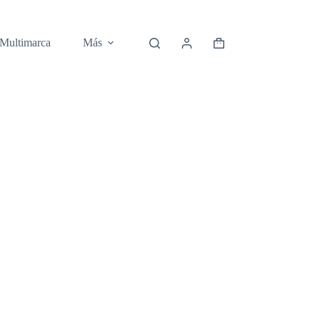
 Multimarca
Más
Carro
de
compra