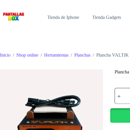
Saltar
al
contenido
Tienda de Iphone
Tienda Gadgets
Inicio
/
Shop online
/
Herramientas
/
Planchas
/
Plancha VALTIK
Planch
Plancha
VALTIK
VK-
109
cantidad